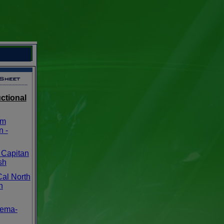
uctional
am
n -
 Capitan
sh
Cal North
h
tema-