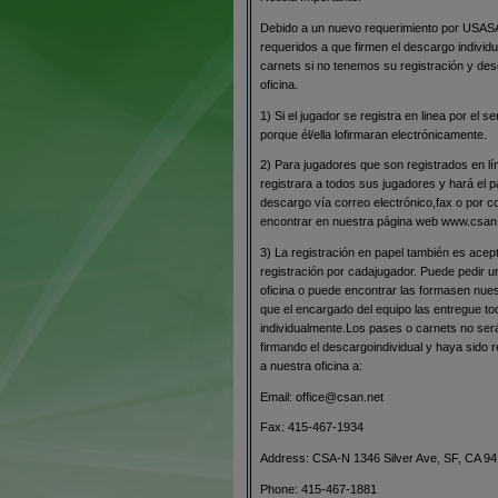
Debido a un nuevo requerimiento por USASA,
requeridos a que firmen el descargo individ
carnets si no tenemos su registración y des
oficina.
1) Si el jugador se registra en linea por el 
porque él/ella lofirmaran electrónicamente.
2) Para jugadores que son registrados en lí
registrara a todos sus jugadores y hará el p
descargo vía correo electrónico,fax o por 
encontrar en nuestra página web www.csan
3) La registración en papel también es acep
registración por cadajugador. Puede pedir un
oficina o puede encontrar las formasen nue
que el encargado del equipo las entregue t
individualmente.Los pases o carnets no ser
firmando el descargoindividual y haya sido r
a nuestra oficina a:
Email: office@csan.net
Fax: 415-467-1934
Address: CSA-N 1346 Silver Ave, SF, CA 9
Phone: 415-467-1881