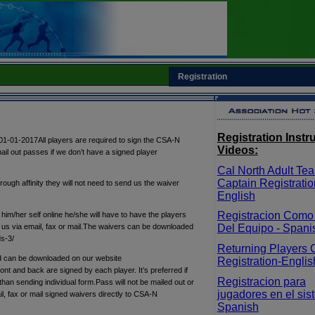
Registration
Registration Instr
1-01-2017All players are required to sign the CSA-N
Videos:
 mail out passes if we don’t have a signed player
Cal North Adult Te
Captain Registratio
hrough affinity they will not need to send us the waiver
English
Registracion Como
him/her self online he/she will have to have the players
 us via email, fax or mail.The waivers can be downloaded
Del Equipo - Spani
s-3/
Returning Players 
nd can be downloaded on our website
Registration-Englis
t and back are signed by each player. It’s preferred if
Registracion para
han sending individual form.Pass will not be mailed out or
jugadores en el sis
, fax or mail signed waivers directly to CSA-N
Spanish