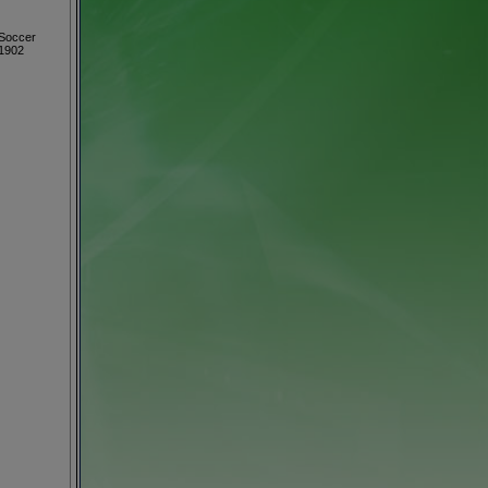
 Soccer
1902