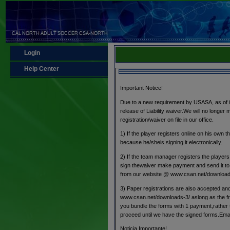
Login
Help Center
Important Notice!
Due to a new requirement by USASA, as of 0
release of Liability waiver.We will no longer
registration/waiver on file in our office.
1) If the player registers online on his own t
because he/sheis signing it electronically.
2) If the team manager registers the players 
sign thewaiver make payment and send it to
from our website @ www.csan.net/download
3) Paper registrations are also accepted a
www.csan.net/downloads-3/ aslong as the fron
you bundle the forms with 1 payment,rather t
proceed until we have the signed forms.Email
Noticia Importante!