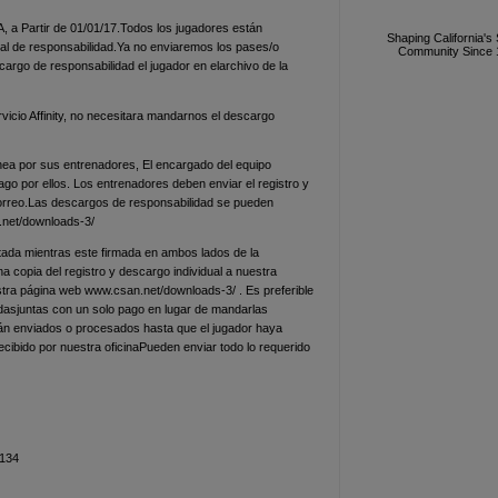
 a Partir de 01/01/17.Todos los jugadores están
Shaping California's
ual de responsabilidad.Ya no enviaremos los pases/o
Community Since 
cargo de responsabilidad el jugador en elarchivo de la
servicio Affinity, no necesitara mandarnos el descargo
nea por sus entrenadores, El encargado del equipo
ago por ellos. Los entrenadores deben enviar el registro y
correo.Las descargos de responsabilidad se pueden
.net/downloads-3/
tada mientras este firmada en ambos lados de la
a copia del registro y descargo individual a nuestra
stra página web www.csan.net/downloads-3/ . Es preferible
odasjuntas con un solo pago en lugar de mandarlas
án enviados o procesados hasta que el jugador haya
ecibido por nuestra oficinaPueden enviar todo lo requerido
4134